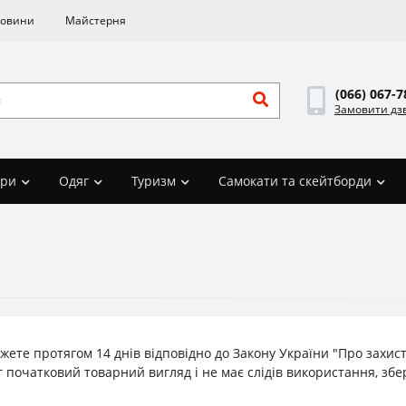
овини
Майстерня
(066) 067-7
Замовити дз
ари
Одяг
Туризм
Самокати та скейтборди
жете протягом 14 днів відповідно до Закону України "Про захис
 початковий товарний вигляд і не має слідів використання, збе