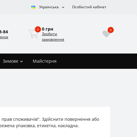
Українська
Особистий кабінет
0 грн
0
0
8-84
Зробити
вінок
замовлення
Зимове
Майстерня
т прав споживачів". Здійснити повернення або
режена упаковка, етикетка, накладна.