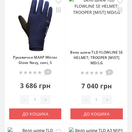
Вело шлем TLD FLOWLINE SE
Рукавички MAAP Winter
HELMET; TROOPER [MIST]
Glove Navy, сині, S
MD/LG
0
0
3 686 грн
7 040 грн
-
+
-
+
ДО КОШИКА
ДО КОШИКА