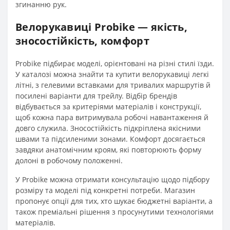
згинанню рук.
Велорукавиці Probike — якість,
зносостійкість, комфорт
Probike підбирає моделі, орієнтовані на різні стилі їзди.
У каталозі можна знайти та купити велорукавиці легкі
літні, з гелевими вставками для тривалих маршрутів й
посилені варіанти для трейлу. Відбір брендів
відбувається за критеріями матеріалів і конструкції,
щоб кожна пара витримувала робочі навантаження й
довго служила. Зносостійкість підкріплена якісними
швами та підсиленими зонами. Комфорт досягається
завдяки анатомічним кроям, які повторюють форму
долоні в робочому положенні.
У Probike можна отримати консультацію щодо підбору
розміру та моделі під конкретні потреби. Магазин
пропонує опції для тих, хто шукає бюджетні варіанти, а
також преміальні рішення з просунутими технологіями
матеріалів.