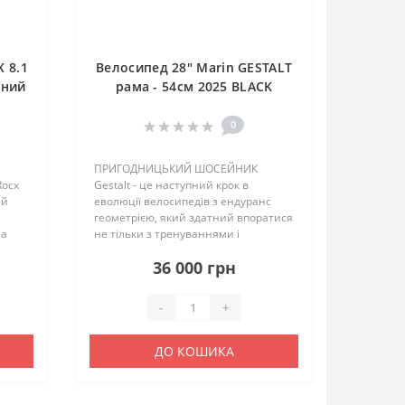
 8.1
Велосипед 28" Marin GESTALT
рний
рама - 54см 2025 BLACK
0
ПРИГОДНИЦЬКИЙ ШОСЕЙНИК
Rocx
Gestalt - це наступний крок в
ий
еволюції велосипедів з ендуранс
геометрією, який здатний впоратися
на
не тільки з тренуваннями і
о
бреветами, але й з легкістю виконає
36 000 грн
 а на
роль спритного комьютера або
ає..
легкохідного турінга. Вибирайте
будь-..
-
+
ДО КОШИКА