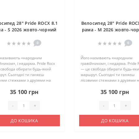
осипед 28" Pride ROCX 8.1
Велосипед 28" Pride ROCX
а - S 2026 жовто-чорний
рама - M 2026 жовто-чо
0
0
 називають «народним
Його називають «народним
йником», і недарма. Pride Rocx
гравійником», і недарма. Pride 
 свобода обирати будь-який
— це свобода обирати будь-як
ут. Сьогодні ти ганяєш
маршрут. Сьогодні ти ганяєш
вими стежками з друзями на
лісовими стежками з друзями 
ійниках, завтра — спритно
кантрійниках, завтра — спритн
35 100 грн
35 100 грн
єш затори у центрі міста, а на
оминаєш затори у центрі міста,
них — чіпляєш сумки і рушає..
вихідних — чіпляєш сумки і руш
-
+
-
+
ДО КОШИКА
ДО КОШИКА