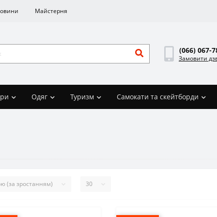
овини
Майстерня
(066) 067-7
Замовити дз
ари
Одяг
Туризм
Самокати та скейтборди