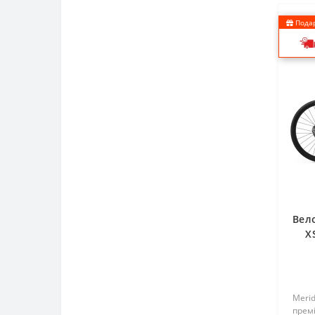
Подар
Вел
X
Merid
прем