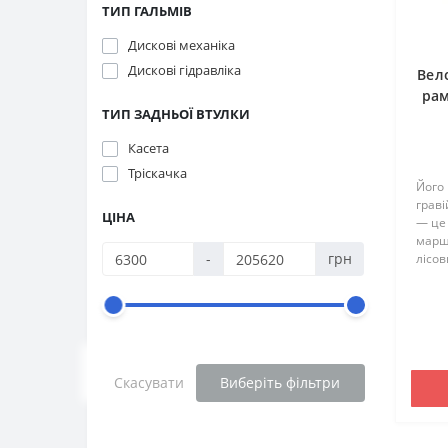
ТИП ГАЛЬМІВ
Дискові механіка
Дискові гідравліка
Вел
рам
ТИП ЗАДНЬОЇ ВТУЛКИ
Касета
Тріскачка
Його
граві
ЦІНА
— це
маршр
-
грн
лісо
кантр
омина
вихід
Скасувати
Виберіть фільтри