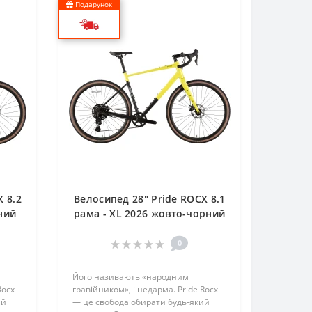
Подарунок
 8.2
Велосипед 28" Pride ROCX 8.1
ний
рама - XL 2026 жовто-чорний
0
Його називають «народним
Rocx
гравійником», і недарма. Pride Rocx
ий
— це свобода обирати будь-який