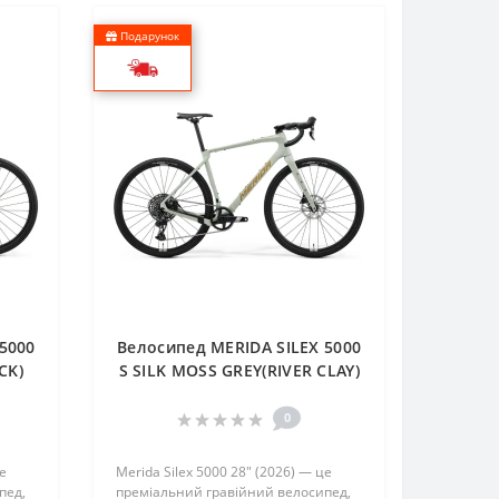
Подарунок
5000
Велосипед MERIDA SILEX 5000
CK)
S SILK MOSS GREY(RIVER CLAY)
0
це
Merida Silex 5000 28″ (2026) — це
пед,
преміальний гравійний велосипед,