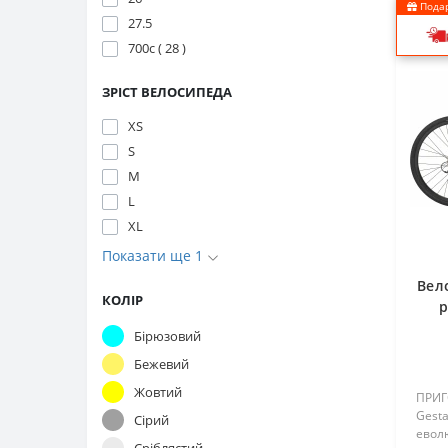
Подар
27.5
700с ( 28 )
ЗРІСТ ВЕЛОСИПЕДА
ХS
S
М
L
XL
Показати ще 1
Вел
КОЛІР
р
Бірюзовий
Бежевий
Жовтий
ПРИ
Gesta
Сірий
еволю
Сріблястий