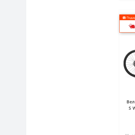
Подар
Вел
S 