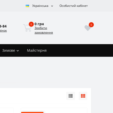
Українська
Особистий кабінет
0 грн
0
0
8-84
Зробити
вінок
замовлення
Зимове
Майстерня