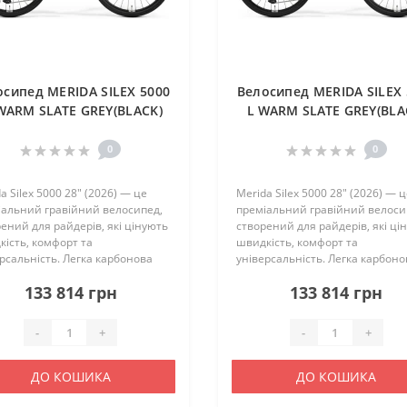
осипед MERIDA SILEX 5000
Велосипед MERIDA SILEX 
WARM SLATE GREY(BLACK)
L WARM SLATE GREY(BLA
0
0
a Silex 5000 28″ (2026) — це
Merida Silex 5000 28″ (2026) — 
іальний гравійний велосипед,
преміальний гравійний велоси
ений для райдерів, які цінують
створений для райдерів, які ці
ість, комфорт та
швидкість, комфорт та
рсальність. Легка карбонова
універсальність. Легка карбоно
SILEX CF2 II у поєднанні з
рама SILEX CF2 II у поєднанні з
133 814 грн
133 814 грн
оновою вилкою забезпечує
карбоновою вилкою забезпечу
у керованість, ефективно п..
високу керованість, ефективно 
-
+
-
+
ДО КОШИКА
ДО КОШИКА