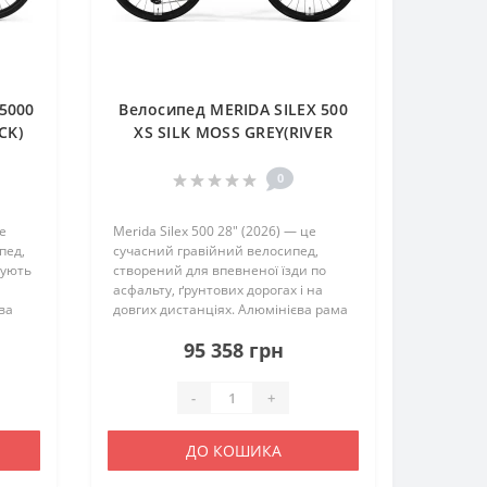
5000
Велосипед MERIDA SILEX 500
CK)
XS SILK MOSS GREY(RIVER
CLAY)
0
це
Merida Silex 500 28″ (2026) — це
пед,
сучасний гравійний велосипед,
нують
створений для впевненої їзди по
асфальту, ґрунтових дорогах і на
ва
довгих дистанціях. Алюмінієва рама
SILEX LITE II у поєднанні з
95 358 грн
є
карбоновою вилкою забезпечує
п..
оптимальний баланс жорсткості,..
-
+
ДО КОШИКА