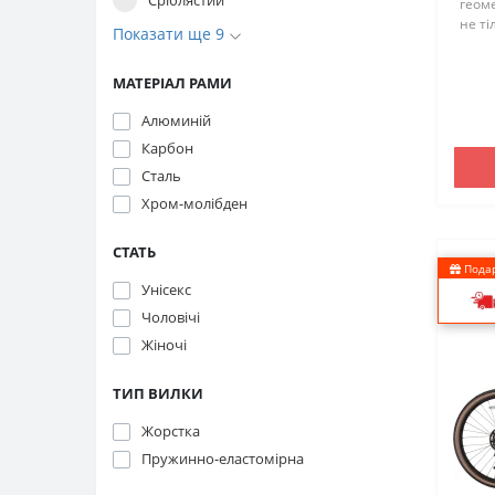
геоме
не ті
Показати ще 9
бреве
роль
МАТЕРІАЛ РАМИ
легко
будь-.
Алюминій
Карбон
Сталь
Хром-молібден
СТАТЬ
Подар
Унісекс
Чоловічі
Жіночі
ТИП ВИЛКИ
Жорстка
Пружинно-еластомірна