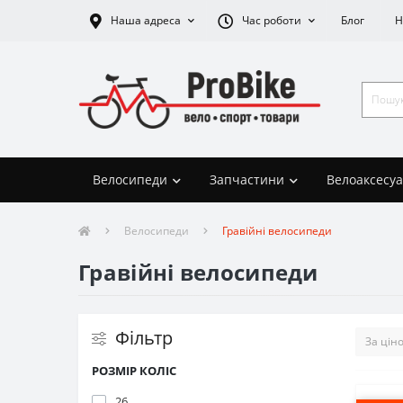
Наша адреса
Час роботи
Блог
Н
Велосипеди
Запчастини
Велоаксесу
Велосипеди
Гравійні велосипеди
Гравійні велосипеди
Фільтр
РОЗМІР КОЛІС
26