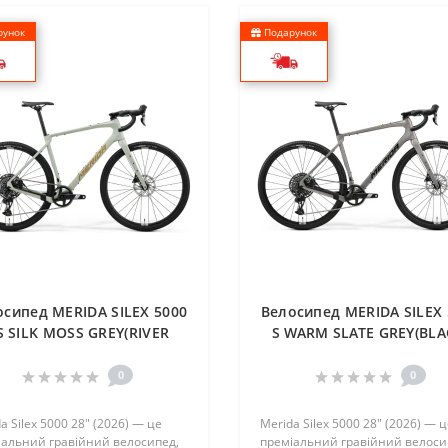
унок
Подарунок
осипед MERIDA SILEX 5000
Велосипед MERIDA SILEX 
S SILK MOSS GREY(RIVER
S WARM SLATE GREY(BLA
CLAY)
0
0
a Silex 5000 28″ (2026) — це
Merida Silex 5000 28″ (2026) — 
іальний гравійний велосипед,
преміальний гравійний велоси