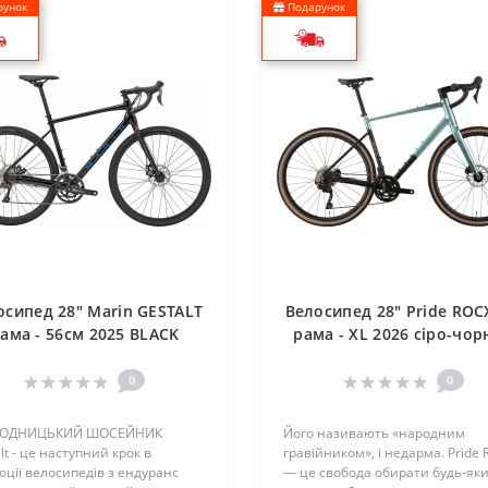
унок
Подарунок
осипед 28" Marin GESTALT
Велосипед 28" Pride ROCX
ама - 56см 2025 BLACK
рама - XL 2026 сіро-чор
0
0
ГОДНИЦЬКИЙ ШОСЕЙНИК
Його називають «народним
lt - це наступний крок в
гравійником», і недарма. Pride 
ції велосипедів з ендуранс
— це свобода обирати будь-як