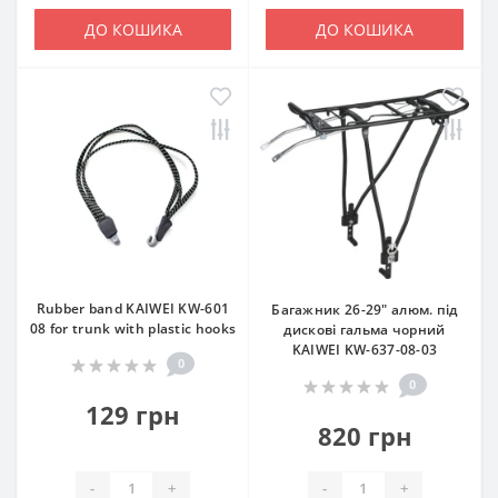
ДО КОШИКА
ДО КОШИКА
Rubber band KAIWEI KW-601
Багажник 26-29" алюм. під
08 for trunk with plastic hooks
дискові гальма чорний
KAIWEI KW-637-08-03
0
0
129 грн
820 грн
-
+
-
+