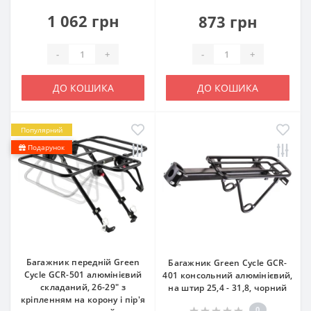
1 062 грн
873 грн
-
+
-
+
ДО КОШИКА
ДО КОШИКА
Популярний
Подарунок
Багажник передній Green
Багажник Green Cycle GCR-
Cycle GCR-501 алюмінієвий
401 консольний алюмінієвий,
складаний, 26-29" з
на штир 25,4 - 31,8, чорний
кріпленням на корону і пір'я
0