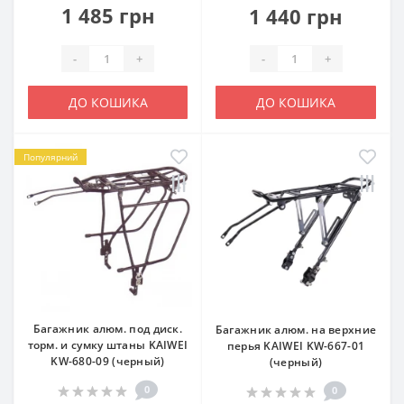
1 485 грн
1 440 грн
-
+
-
+
ДО КОШИКА
ДО КОШИКА
Популярний
Багажник алюм. под диск.
Багажник алюм. на верхние
торм. и сумку штаны KAIWEI
перья KAIWEI KW-667-01
KW-680-09 (черный)
(черный)
0
0