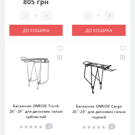
805 грн
-
+
-
+
ДО КОШИКА
ДО КОШИКА
Багажник ONRIDE Тrunk
Багажник ONRIDE Cargo
26˝-29˝ для дискових гальм
26˝-29˝ для дискових гальм
сріблястий
чорний
0
0