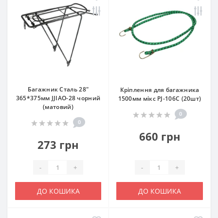
Багажник Сталь 28"
Кріплення для багажника
365*375мм JJIAO-28 чорний
1500мм мікс PJ-106C (20шт)
(матовий)
0
0
660 грн
273 грн
-
+
-
+
ДО КОШИКА
ДО КОШИКА