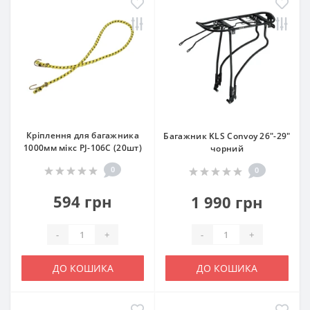
Кріплення для багажника
Багажник KLS Convoy 26"-29"
1000мм мікс PJ-106C (20шт)
чорний
0
0
594 грн
1 990 грн
-
+
-
+
ДО КОШИКА
ДО КОШИКА