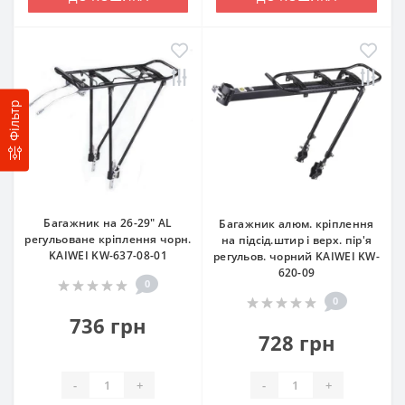
Фільтр
Багажник на 26-29" AL
Багажник алюм. кріплення
регульоване кріплення чорн.
на підсід.штир і верх. пір'я
KAIWEI KW-637-08-01
регульов. чорний KAIWEI KW-
620-09
0
0
736 грн
728 грн
-
+
-
+