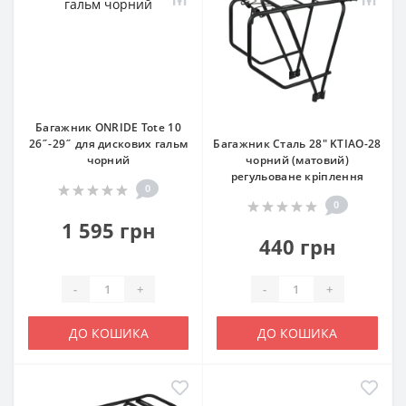
Багажник ONRIDE Tote 10
26˝-29˝ для дискових гальм
Багажник Сталь 28" KTIAO-28
чорний
чорний (матовий)
регульоване кріплення
0
0
1 595 грн
440 грн
-
+
-
+
ДО КОШИКА
ДО КОШИКА