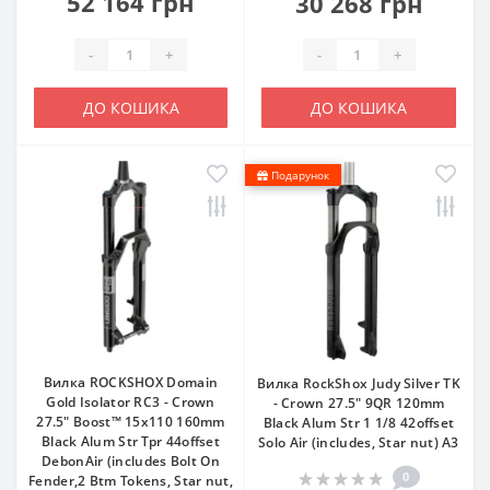
52 164 грн
30 268 грн
-
+
-
+
ДО КОШИКА
ДО КОШИКА
Подарунок
Вилка ROCKSHOX Domain
Вилка RockShox Judy Silver TK
Gold Isolator RC3 - Crown
- Crown 27.5" 9QR 120mm
27.5" Boost™ 15x110 160mm
Black Alum Str 1 1/8 42offset
Black Alum Str Tpr 44offset
Solo Air (includes, Star nut) A3
DebonAir (includes Bolt On
0
Fender,2 Btm Tokens, Star nut,