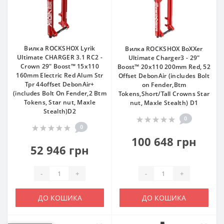
Вилка ROCKSHOX Lyrik
Вилка ROCKSHOX BoXXer
Ultimate CHARGER 3.1 RC2 -
Ultimate Charger3 - 29"
Crown 29" Boost™ 15x110
Boost™ 20x110 200mm Red, 52
160mm Electric Red Alum Str
Offset DebonAir (includes Bolt
Tpr 44offset DebonAir+
on Fender,Btm
(includes Bolt On Fender,2 Btm
Tokens,Short/Tall Crowns Star
Tokens, Star nut, Maxle
nut, Maxle Stealth) D1
Stealth)D2
0
0
100 648 грн
52 946 грн
-
+
-
+
ДО КОШИКА
ДО КОШИКА