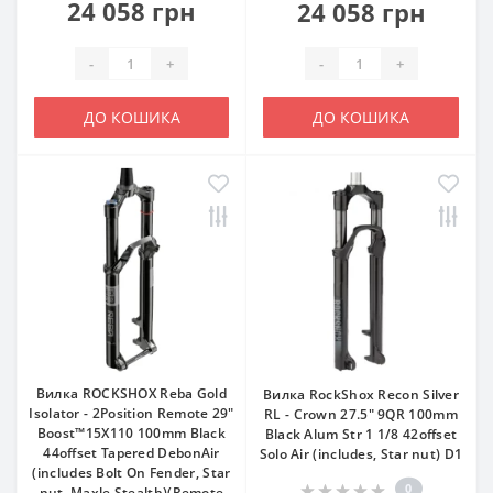
24 058 грн
24 058 грн
-
+
-
+
ДО КОШИКА
ДО КОШИКА
Вилка ROCKSHOX Reba Gold
Вилка RockShox Recon Silver
Isolator - 2Position Remote 29"
RL - Crown 27.5" 9QR 100mm
Boost™15X110 100mm Black
Black Alum Str 1 1/8 42offset
44offset Tapered DebonAir
Solo Air (includes, Star nut) D1
(includes Bolt On Fender, Star
0
nut, Maxle Stealth)(Remote