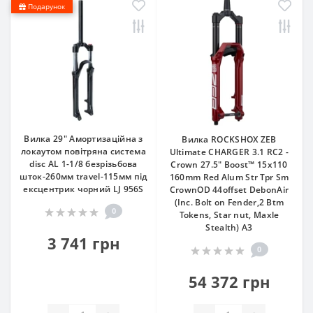
Подарунок
Вилка 29" Амортизаційна з
Вилка ROCKSHOX ZEB
локаутом повітряна система
Ultimate CHARGER 3.1 RC2 -
disc AL 1-1/8 безрізьбова
Crown 27.5" Boost™ 15x110
шток-260мм travel-115мм під
160mm Red Alum Str Tpr Sm
ексцентрик чорний LJ 956S
CrownOD 44offset DebonAir
(Inc. Bolt on Fender,2 Btm
0
Tokens, Star nut, Maxle
Stealth) A3
3 741 грн
0
54 372 грн