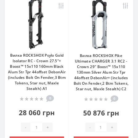
Вилка ROCKSHOX Psylo Gold
Вилка ROCKSHOX Pike
Isolator RC - Crown 27.5"+
Ultimate CHARGER 3.1 RC2 -
Boost™ 15x110 160mm Black
Crown 29" Boost™ 15x110
Alum Str Tpr 44offset DebonAir
130mm Silver Alum Str Tpr
(includes Bolt On Fender,3 Btm
44offset DebonAir+ (includes
Tokens, Star nut, Maxle
Bolt On Fender,2 Btm Tokens,
Stealth) A1
Star nut, Maxle Stealth) C2
0
0
28 060 грн
50 876 грн
-
+
-
+