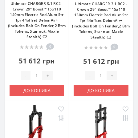
Ultimate CHARGER 3.1 RC2 -
Ultimate CHARGER 3.1 RC2 -
Crown 29" Boost™ 15x110
Crown 29" Boost™ 15x110
140mm Electric Red Alum Str
130mm Electric Red Alum Str
Tpr 44offset DebonAir+
Tpr 44offset DebonAir+
(includes Bolt On Fender,2 Btm
(includes Bolt On Fender,2 Btm
Tokens, Star nut, Maxle
Tokens, Star nut, Maxle
Stealth) C2
Stealth) C2
0
0
51 612 грн
51 612 грн
-
+
-
+
ДО КОШИКА
ДО КОШИКА