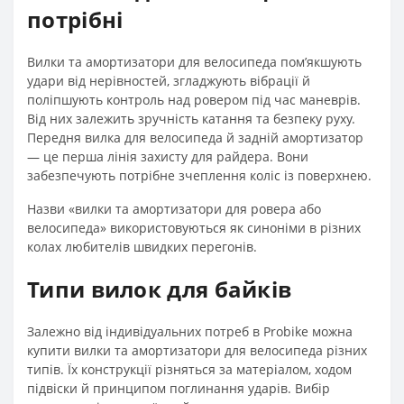
потрібні
Вилки та амортизатори для велосипеда пом’якшують
удари від нерівностей, згладжують вібрації й
поліпшують контроль над ровером під час маневрів.
Від них залежить зручність катання та безпеку руху.
Передня вилка для велосипеда й задній амортизатор
— це перша лінія захисту для райдера. Вони
забезпечують потрібне зчеплення коліс із поверхнею.
Назви «вилки та амортизатори для ровера або
велосипеда» використовуються як синоніми в різних
колах любителів швидких перегонів.
Типи вилок для байків
Залежно від індивідуальних потреб в Probike можна
купити вилки та амортизатори для велосипеда різних
типів. Їх конструкції різняться за матеріалом, ходом
підвіски й принципом поглинання ударів. Вибір