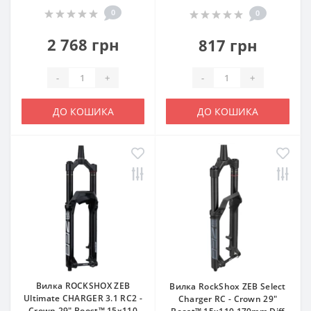
0
0
2 768 грн
817 грн
-
+
-
+
ДО КОШИКА
ДО КОШИКА
Вилка ROCKSHOX ZEB
Вилка RockShox ZEB Select
Ultimate CHARGER 3.1 RC2 -
Charger RC - Crown 29"
Crown 29" Boost™ 15x110