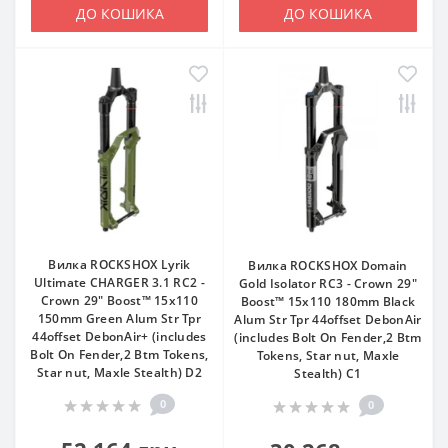
ДО КОШИКА
ДО КОШИКА
Вилка ROCKSHOX Lyrik
Вилка ROCKSHOX Domain
Ultimate CHARGER 3.1 RC2 -
Gold Isolator RC3 - Crown 29"
Crown 29" Boost™ 15x110
Boost™ 15x110 180mm Black
150mm Green Alum Str Tpr
Alum Str Tpr 44offset DebonAir
44offset DebonAir+ (includes
(includes Bolt On Fender,2 Btm
Bolt On Fender,2 Btm Tokens,
Tokens, Star nut, Maxle
Star nut, Maxle Stealth) D2
Stealth) C1
0
0