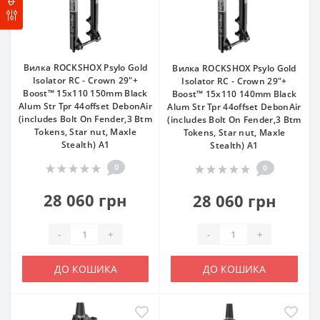
Вилка ROCKSHOX Psylo Gold
Вилка ROCKSHOX Psylo Gold
Isolator RC - Crown 29"+
Isolator RC - Crown 29"+
Boost™ 15x110 150mm Black
Boost™ 15x110 140mm Black
Alum Str Tpr 44offset DebonAir
Alum Str Tpr 44offset DebonAir
(includes Bolt On Fender,3 Btm
(includes Bolt On Fender,3 Btm
Tokens, Star nut, Maxle
Tokens, Star nut, Maxle
Stealth) A1
Stealth) A1
0
0
28 060 грн
28 060 грн
-
+
-
+
ДО КОШИКА
ДО КОШИКА