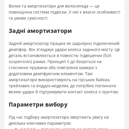
Вилки та амортизатори для велосипеда — це
повноцінна система підвіски. У неї є власні особливості
та умови сумісності.
Задні амортизатори
Задній амортизатор працює як шарнірно підключений
демпфер. Він згладжує удари колеса заднього мосту. Ця
деталь встановлюється в повністю підвішених (full-
suspension) рамах. Принцип її дії базується на
стисненні пружини або повітряної камери з
додатковим демпфуючим елементом. Такі
амортизатори використовують на гірських байках,
трейлових та ендуро-моделях, де потрібно поглинати
великі удари й підтримувати контакт колеса з грунтом.
Параметри вибору
Під час підбору амортизатора звертають увагу на
декілька ключових параметрів: