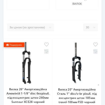
вилок
Подарунок
Вилка 26" Амортизаційна
Вилка 20" Амортизаційна
Алюмiнiй 1-1/8" disc безрізьб.
Сталь 1" disc/v-br різьб. під
під ексцентрик шток-260мм
ексцентрик шток-185мм
Suntour XCE28 чорний
travel-100мм FSD чорний