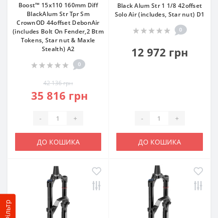
Boost™ 15x110 160mm Diff
Black Alum Str 1 1/8 42offset
BlackAlum Str Tpr Sm
Solo Air (includes, Star nut) D1
CrownOD 44offset DebonAir
0
(includes Bolt On Fender,2 Btm
Tokens, Star nut & Maxle
Stealth) A2
12 972 грн
0
42 136 грн
35 816 грн
-
+
-
+
ДО КОШИКА
ДО КОШИКА
Фільтр