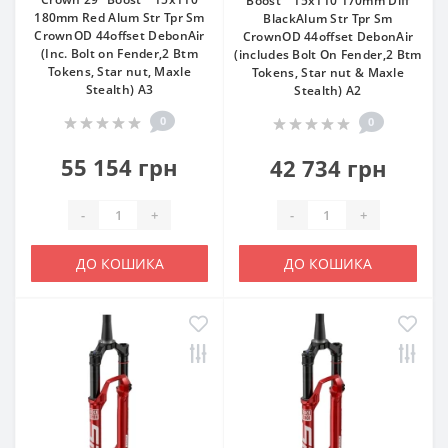
Boost™ 15x110 170mm Diff
180mm Red Alum Str Tpr Sm
BlackAlum Str Tpr Sm
CrownOD 44offset DebonAir
CrownOD 44offset DebonAir
(Inc. Bolt on Fender,2 Btm
(includes Bolt On Fender,2 Btm
Tokens, Star nut, Maxle
Tokens, Star nut & Maxle
Stealth) A3
Stealth) A2
0
0
55 154 грн
42 734 грн
-
+
-
+
ДО КОШИКА
ДО КОШИКА