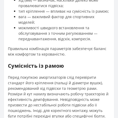
хід (мм) — визначає, наскільки далеко може
провалюватися підвіска;
тип кріплення — впливає на сумісність із рамою;
вага — важливий фактор для спортивних
моделей;
можливості швидкого встановлення та
обслуговування з точним регулюванням —
переднавантаження, відскік, компресія.
Правильна комбінація параметрів забезпечує баланс
між комфортом та керованістю.
Сумісність із рамою
Перед покупкою амортизаторів слід перевірити
стандарт його кріплення (пальці й діаметри вушок),
рекомендований хід підвіски та геометрію рами.
Розміри й кут нахилу визначають робочу траєкторію й
ефективність демпфування. Невідповідність може
призвести до нестабільної роботи підвіски або її
пошкоджень. Іноді, для коректного монтажу, можуть
бути потрібні перехідні втулки або специфічні болти.