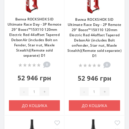
Вилка ROCKSHOX SID
Вилка ROCKSHOX SID
Ultimate Race Day - 3P Remote
Ultimate Race Day - 2P Remote
29" Boost™15X110 120mm
29" Boost™15X110 120mm
Electric Red 44offset Tapered
Electric Red 44offset Tapered
DebonAir (includes Bolt on
DebonAir (includes Bolt
Fender, Star nut, Maxle
onFender, Star nut, Maxle
Stealth)(Remote sold
Stealth)(Remote sold separate)
separate) D1
D1
0
0
52 946 грн
52 946 грн
-
+
-
+
ДО КОШИКА
ДО КОШИКА