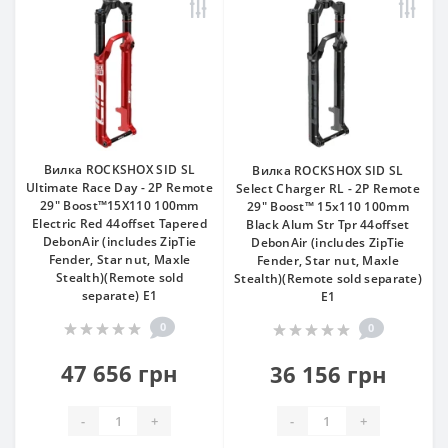
Вилка ROCKSHOX SID SL
Вилка ROCKSHOX SID SL
Ultimate Race Day - 2P Remote
Select Charger RL - 2P Remote
29" Boost™15X110 100mm
29" Boost™ 15x110 100mm
Electric Red 44offset Tapered
Black Alum Str Tpr 44offset
DebonAir (includes ZipTie
DebonAir (includes ZipTie
Fender, Star nut, Maxle
Fender, Star nut, Maxle
Stealth)(Remote sold
Stealth)(Remote sold separate)
separate) E1
E1
0
0
47 656 грн
36 156 грн
-
+
-
+