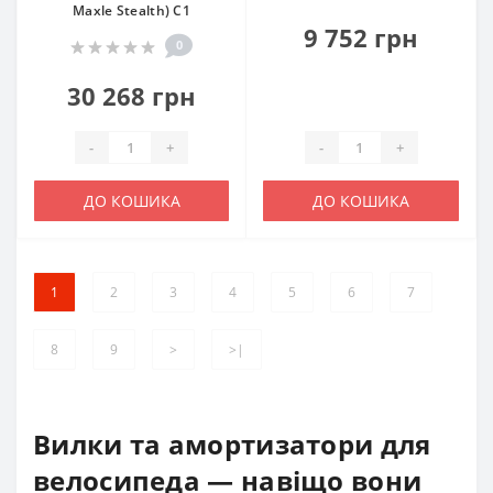
Maxle Stealth) C1
9 752 грн
0
30 268 грн
-
+
-
+
ДО КОШИКА
ДО КОШИКА
1
2
3
4
5
6
7
8
9
>
>|
Вилки та амортизатори для
велосипеда — навіщо вони