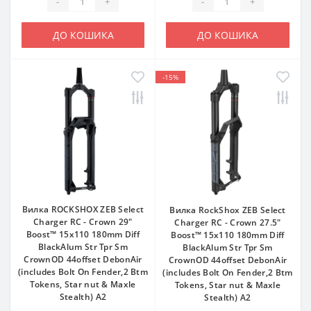
-
+
-
+
ДО КОШИКА
ДО КОШИКА
-15%
Вилка ROCKSHOX ZEB Select
Вилка RockShox ZEB Select
Charger RC - Crown 29"
Charger RC - Crown 27.5"
Boost™ 15x110 180mm Diff
Boost™ 15x110 180mm Diff
BlackAlum Str Tpr Sm
BlackAlum Str Tpr Sm
CrownOD 44offset DebonAir
CrownOD 44offset DebonAir
(includes Bolt On Fender,2 Btm
(includes Bolt On Fender,2 Btm
Tokens, Star nut & Maxle
Tokens, Star nut & Maxle
Stealth) A2
Stealth) A2