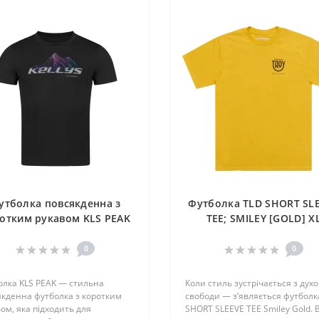
утболка повсякденна з
Футболка TLD SHORT SL
отким рукавом KLS PEAK
TEE; SMILEY [GOLD] X
чорна - XXL
0
0
олка KLS PEAK — стильна
Коли стиль зустрічається з дух
якденна футболка з коротким
свободи — з’являється футболк
ом, яка підходить для
SHORT SLEEVE TEE Smiley Gold. 