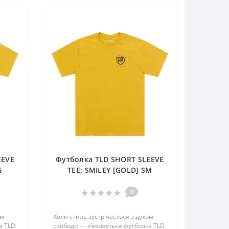
EEVE
Футболка TLD SHORT SLEEVE
G
TEE; SMILEY [GOLD] SM
0
ом
Коли стиль зустрічається з духом
а TLD
свободи — з’являється футболка TLD