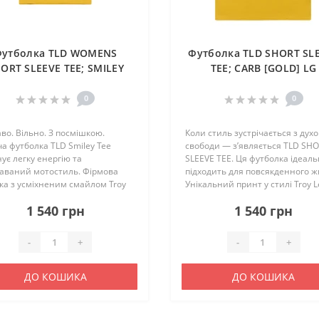
Футболка TLD WOMENS
Футболка TLD SHORT SL
ORT SLEEVE TEE; SMILEY
TEE; CARB [GOLD] LG
[GOLDEN] SM
0
0
во. Вільно. З посмішкою.
Коли стиль зустрічається з дух
а футболка TLD Smiley Tee
свободи — з’являється TLD SH
ує легку енергію та
SLEEVE TEE. Ця футболка ідеал
наваний мотостиль. Фірмова
підходить для повсякденного ж
ка з усміхненим смайлом Troy
Унікальний принт у стилі Troy L
esigns заряджає позитивом і
Designs виражає безтурботність
1 540 грн
1 540 грн
у виділяє тебе — як на трасі,
незалежність і характер
 в місті.Виготовлена з 100..
справжнього райдера. Вигот..
-
+
-
+
ДО КОШИКА
ДО КОШИКА