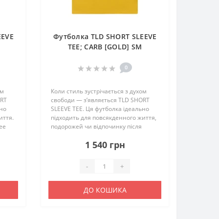
EEVE
Футболка TLD SHORT SLEEVE
TEE; CARB [GOLD] SM
0
ом
Коли стиль зустрічається з духом
ORT
свободи — з’являється TLD SHORT
ьно
SLEEVE TEE. Ця футболка ідеально
иття.
підходить для повсякденного життя,
ee
подорожей чи відпочинку після
,
катання. Принт у фірмовому стилі
1 540 грн
Troy Lee Designs виражає характер
справжнього райдера ..
-
+
ДО КОШИКА