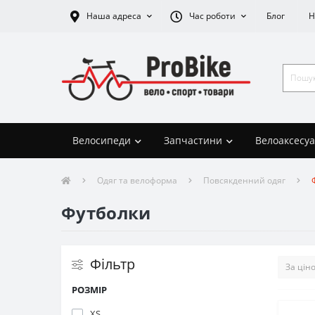
Наша адреса
Час роботи
Блог
Н
Велосипеди
Запчастини
Велоаксесу
Одяг та велоформа
Повсякденний одяг
Футболки
Фільтр
РОЗМІР
XS