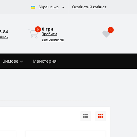
Українська
Особистий кабінет
0 грн
0
0
8-84
Зробити
вінок
замовлення
Зимове
Майстерня