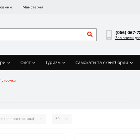
овини
Майстерня
(066) 067-7
Замовити дз
ари
Одяг
Туризм
Самокати та скейтборди
Футболки