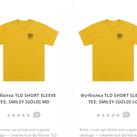
болка TLD SHORT SLEEVE
Футболка TLD SHORT SL
TEE; SMILEY [GOLD] MD
TEE; SMILEY [GOLD] L
0
0
стиль зустрічається з духом
Коли стиль зустрічається з дух
ди — з’являється футболка TLD
свободи — з’являється футболк