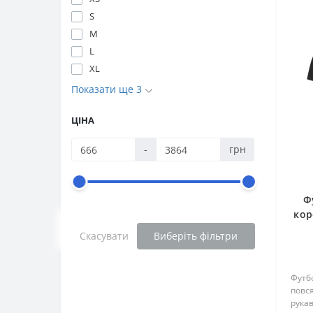
S
M
L
XL
Показати ще 3
ЦІНА
-
грн
Ф
кор
Скасувати
Виберіть фільтри
Футб
повс
рукав