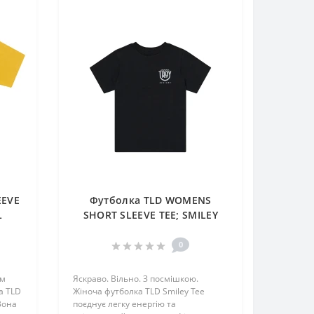
EEVE
Футболка TLD WOMENS
L
SHORT SLEEVE TEE; SMILEY
[BLACK] SM
0
ом
Яскраво. Вільно. З посмішкою.
а TLD
Жіноча футболка TLD Smiley Tee
Вона
поєднує легку енергію та