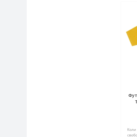
Фут
Коли 
свобо