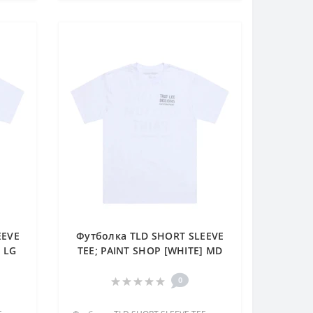
EEVE
Футболка TLD SHORT SLEEVE
] LG
TEE; PAINT SHOP [WHITE] MD
0