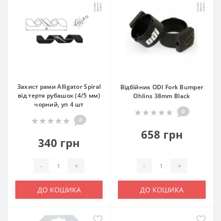
Захист рами Alligator Spiral
Відбійник ODI Fork Bumper
від тертя рубашок (4/5 мм)
Ohlins 38mm Black
чорний, уп 4 шт
0
0
658 грн
340 грн
-
+
-
+
ДО КОШИКА
ДО КОШИКА