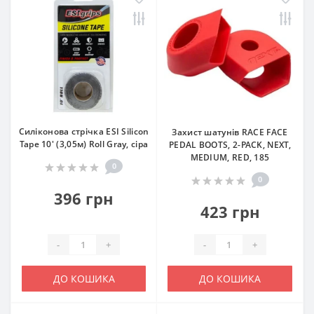
Силіконова стрічка ESI Silicon
Захист шатунів RACE FACE
Tape 10' (3,05м) Roll Gray, сіра
PEDAL BOOTS, 2-PACK, NEXT,
MEDIUM, RED, 185
0
0
396 грн
423 грн
-
+
-
+
ДО КОШИКА
ДО КОШИКА