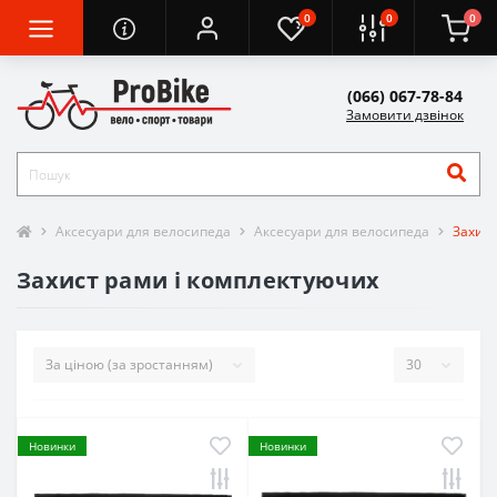
0
0
0
(066) 067-78-84
Замовити дзвінок
Аксесуари для велосипеда
Аксесуари для велосипеда
Захист
Захист рами і комплектуючих
Новинки
Новинки