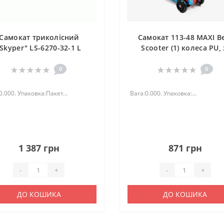
Самокат триколісний
Самокат 113-48 MAXI B
"Skyper" LS-6270-32-1 L
Scooter (1) колеса PU, 
світлом, в ПАКЕТІ!
0
0
0.000. Упаковка:Пакет...
Вага:0.000. Упаковка:...
1 387 грн
871 грн
-
+
-
+
ДО КОШИКА
ДО КОШИКА