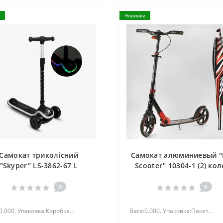
Новинки
Самокат триколісний
Самокат алюминиевый "
"Skyper" LS-3862-67 L
Scooter" 10304-1 (2) кол
PU, ФАРА, зажим руля,
передних колес - 230мм
0
0
задних колес 200мм, 
амортиз. перед.,в паке
0.000. Упаковка:Коробка...
Вага:0.000. Упаковка:Пакет...