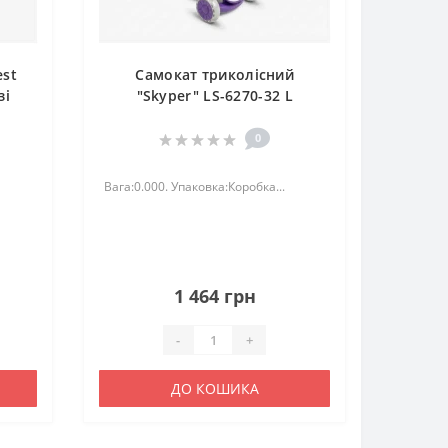
est
Самокат триколісний
зі
"Skyper" LS-6270-32 L
0
Вага:0.000. Упаковка:Коробка...
1 464 грн
-
+
ДО КОШИКА