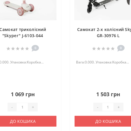
Самокат триколісний
Самокат 2-х колісний Sk
"Skyper" J-6103-044
GR-30976 L
0
0
0.000. Упаковка:Коробка...
Вага:0.000. Упаковка:Коробка...
1 069 грн
1 503 грн
-
+
-
+
ДО КОШИКА
ДО КОШИКА