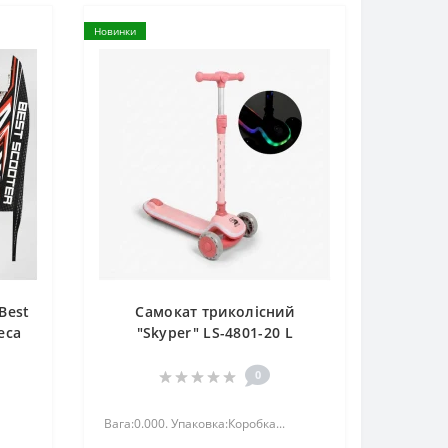
Новинки
Best
Самокат триколісний
еса
"Skyper" LS-4801-20 L
 d
, d
0
1
ті
Вага:0.000. Упаковка:Коробка...