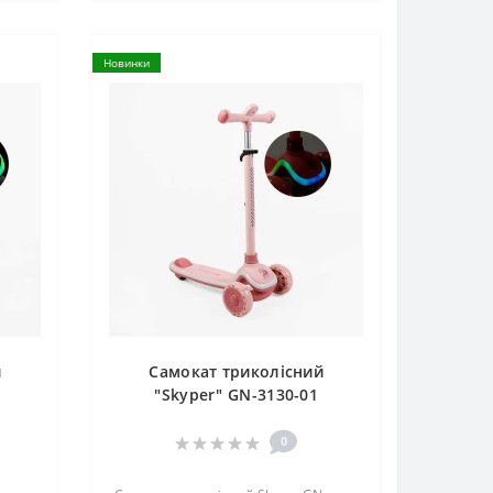
Новинки
й
Самокат триколісний
"Skyper" GN-3130-01
0