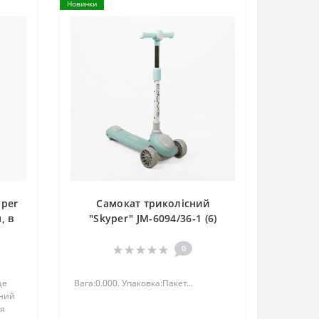
Новинки
yper
Самокат триколісний
, в
"Skyper" JM-6094/36-1 (6)
колеса PU 112х42мм зі
світлом, УКР. ОЗВУЧУВАННЯ,
0
підсвічування платформи,
кермо складне, в пакеті
це
Вага:0.000. Упаковка:Пакет...
сний
ля