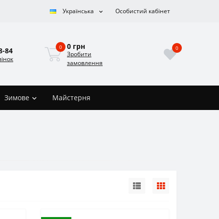
Українська
Особистий кабінет
0 грн
0
0
8-84
Зробити
вінок
замовлення
Зимове
Майстерня