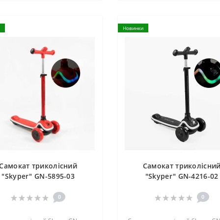
Новинки
Самокат триколісний
Самокат триколісни
"Skyper" GN-5895-03
"Skyper" GN-4216-02
0
0