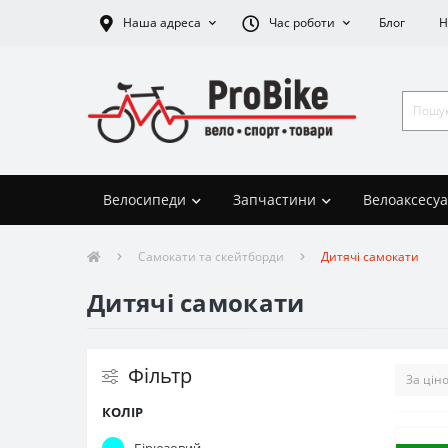
Наша адреса
Час роботи
Блог
Н
Велосипеди
Запчастини
Велоаксесу
Самокати та скейтборди
Дитячі самокати
Дитячі самокати
Фільтр
КОЛІР
Бірюзовий