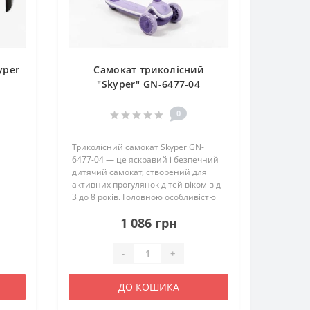
yper
Самокат триколісний
"Skyper" GN-6477-04
0
Триколісний самокат Skyper GN-
6477-04 — це яскравий і безпечний
дитячий самокат, створений для
активних прогулянок дітей віком від
3 до 8 років. Головною особливістю
моделі є ефектне RGB-підсвічування
1 086 грн
деки та світлодіодне підсвічування
коліс, які пра..
-
+
ДО КОШИКА