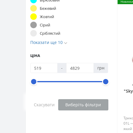
Новинки
Бежевий
Жовтий
Сірий
Сріблястий
Показати ще 10
ЦІНА
-
грн
"Sky
P
м
Скасувати
Виберіть фільтри
пла
Трико
01L —
який