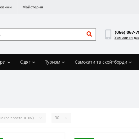
овини
Майстерня
(066) 067-7
Замовити дз
ари
Одяг
Туризм
Самокати та скейтборди