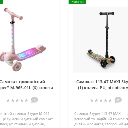
Новинки
Самокат триколісний
Самокат 113-47 MAXI Sk
per" M-965-01L (6) колеса
(1) колеса PU, зі світлом
U 125х35мм зі світлом,
ПАКЕТІ!
узика та підсвічування
0
0
тформи, кермо складне,
в коробці
лісний самокат Skyper M-965-
Самокат Skyper 113-47 MAXI — 
 це сучасний дитячий самокат,
яскравий та надійний триколі
 поєднує стильний дизайн,
дитячий самокат, створений д