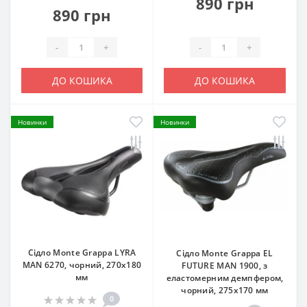
890 грн
890 грн
-
+
-
+
ДО КОШИКА
ДО КОШИКА
Новинки
Новинки
Сідло Monte Grappa LYRA
Сідло Monte Grappa EL
MAN 6270, чорний, 270x180
FUTURE MAN 1900, з
мм
еластомерним демпфером,
чорний, 275x170 мм
0