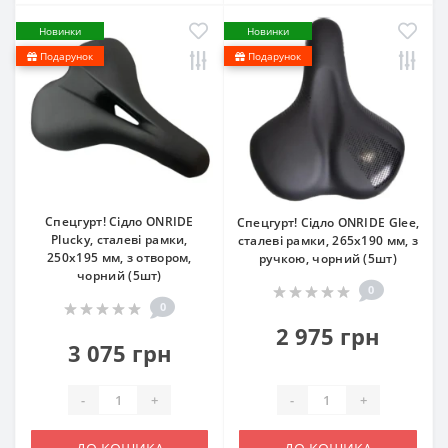
Новинки
Новинки
Подарунок
Подарунок
Спецгурт! Сідло ONRIDE
Спецгурт! Сідло ONRIDE Glee,
Plucky, сталеві рамки,
сталеві рамки, 265х190 мм, з
250х195 мм, з отвором,
ручкою, чорний (5шт)
чорний (5шт)
0
0
2 975 грн
3 075 грн
-
+
-
+