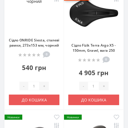
Сідло ONRIDE Siesta, сталеві
рамки, 273x153 мм, чорний
Сідло Fizik Terra Argo X5 -
150mm, Gravel, вага 250
0
0
540 грн
4 905 грн
-
+
-
+
ДО КОШИКА
ДО КОШИКА
Новинки
Новинки