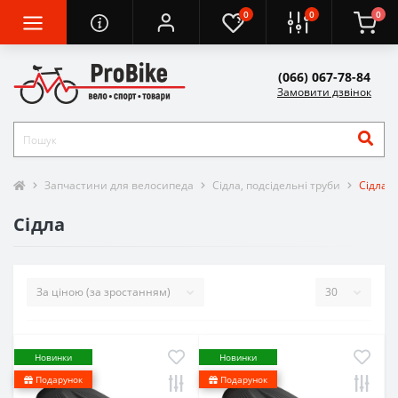
0
0
0
(066) 067-78-84
Замовити дзвінок
Запчастини для велосипеда
Сідла, подсідельні труби
Сідла
Сідла
Новинки
Новинки
Подарунок
Подарунок