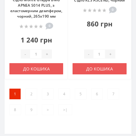
Сідло KLS ASCEND, чорний
APNEA S014 PLUS, з
0
еластомерним демпфером,
чорний, 265х190 мм
860 грн
0
1 240 грн
-
+
-
+
ДО КОШИКА
ДО КОШИКА
1
2
3
4
5
6
7
8
9
>
>|