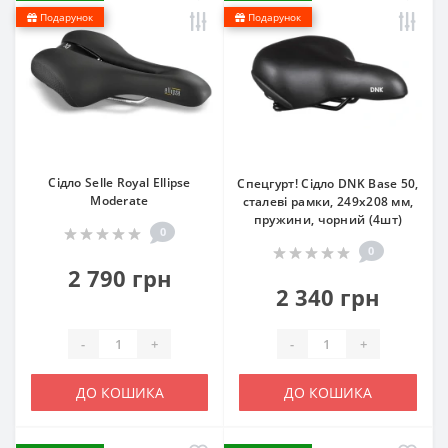
Подарунок
Подарунок
Сідло Selle Royal Ellipse
Спецгурт! Сідло DNK Base 50,
Moderate
сталеві рамки, 249x208 мм,
пружини, чорний (4шт)
0
0
2 790 грн
2 340 грн
-
+
-
+
ДО КОШИКА
ДО КОШИКА