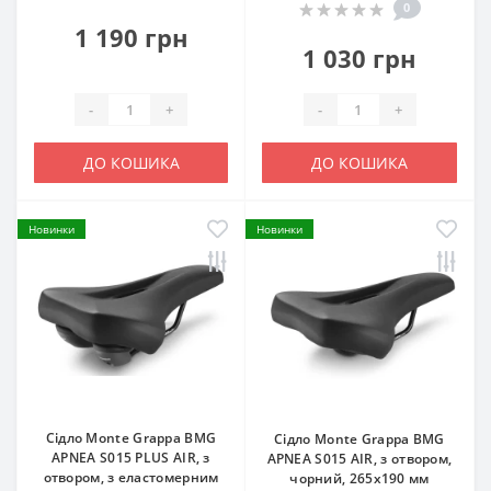
0
1 190 грн
1 030 грн
-
+
-
+
ДО КОШИКА
ДО КОШИКА
Новинки
Новинки
Сідло Monte Grappa BMG
Сідло Monte Grappa BMG
APNEA S015 PLUS AIR, з
APNEA S015 AIR, з отвором,
отвором, з еластомерним
чорний, 265х190 мм