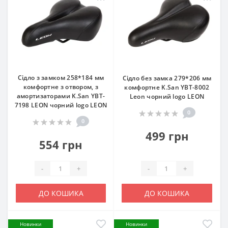
Сідло з замком 258*184 мм
Сідло без замка 279*206 мм
комфортне з отвором, з
комфортне K.San YBT-8002
амортизаторами K.San YBT-
Leon чорний logo LEON
7198 LEON чорний logo LEON
0
0
499 грн
554 грн
-
+
-
+
ДО КОШИКА
ДО КОШИКА
Новинки
Новинки