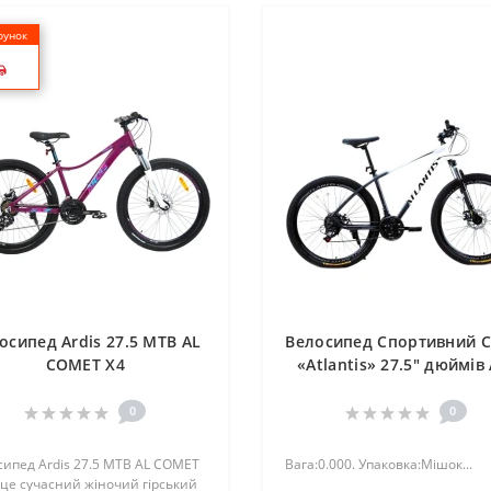
унок
осипед Ardis 27.5 MTB AL
Велосипед Спортивний C
COMET X4
«Atlantis» 27.5" дюймів 
27558
0
0
ипед Ardis 27.5 MTB AL COMET
Вага:0.000. Упаковка:Мішок...
це сучасний жіночий гірський