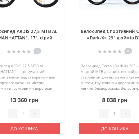
осипед ARDIS 27,5 MTB AL
Велосипед Спортивний C
MANHATTAN", 17", сірий
«Dark-X» 29" дюймів D
29827
0
0
ипед ARDIS 27.5 MTB AL
Велосипед Corso «Dark-X» 29" 
HATTAN" — це сучасний
міцний MTB для високих райдер
кий велосипед, створений для
створений для активного ката
ортного катання містом,
містом, ґрунтовими дорогами т
ами та ґрунтовими дорогами.
легким бездоріжжям. Велосипе
ь поєднує легку алюмінієву
поєднує легку алюмінієву раму,
13 360 грн
8 038 грн
6061-T6, надійні комплектуючі
великі 29-дюймові колеса та 21
no та ефективні дискові
швидкісну трансмісію Shimano..
а..
-
+
-
+
ДО КОШИКА
ДО КОШИКА