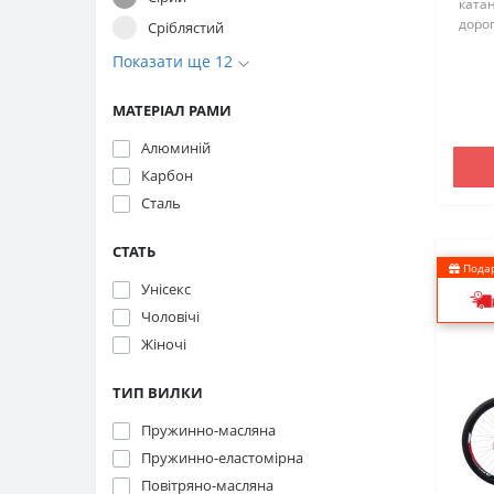
катан
доро
Сріблястий
Завд
Показати ще 12
він з
хорош
прохо
МАТЕРІАЛ РАМИ
Алюминій
Карбон
Сталь
СТАТЬ
Подар
Унісекс
Чоловічі
Жіночі
ТИП ВИЛКИ
Пружинно-масляна
Пружинно-еластомірна
Повітряно-масляна