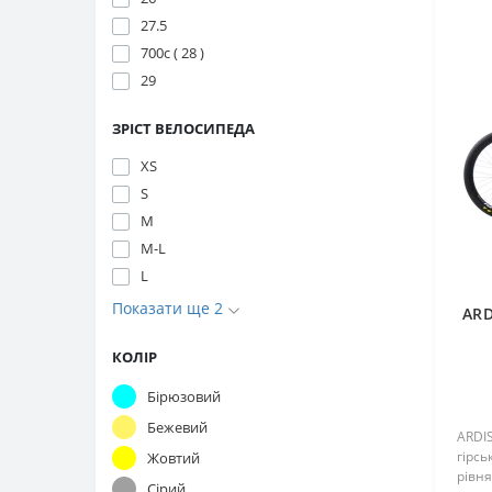
27.5
700с ( 28 )
29
ЗРІСТ ВЕЛОСИПЕДА
ХS
S
М
M-L
L
Показати ще 2
ARD
КОЛІР
Бірюзовий
Бежевий
ARDI
гірсь
Жовтий
рівн
Сірий