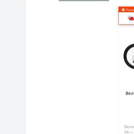
Подар
Вел
Велос
X4 — 