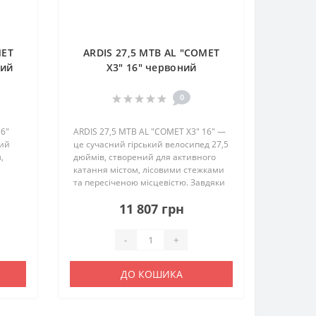
MET
ARDIS 27,5 MTB AL "COMET
вий
X3" 16" червоний
0
16"
ARDIS 27,5 MTB AL "COMET X3" 16" —
ний
це сучасний гірський велосипед 27,5
,
дюймів, створений для активного
катання містом, лісовими стежками
та пересіченою місцевістю. Завдяки
легкій алюмінієвій рамі, великим
11 807 грн
колесам 27,5", надійній 21-
й
швидкісній трансмі..
-
+
ДО КОШИКА