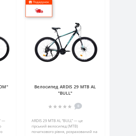
Подарунок
TOM"
Велосипед ARDIS 29 MTB AL
"BULL"
0
" —
ARDIS 29 MTB AL “BULL” — це
о
гірський велосипед (MTB)
го
початкового рівня, розрахований на