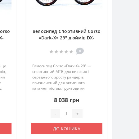
orso
Велосипед Спортивний Corso
X-
«Dark-X» 29" дюймів DX-
29089
0
— це
Велосипед Corso «Dark-X» 29" —
ів,
спортивний MTB для високих і
ння
середнього зросту райдерів,
а
призначений для активного
д
катання містом, ґрунтовими
дорогами та легким бездоріжжям.
8 038 грн
-
Велосипед поєднує алюмінієву раму,
великі 29-дюймові колеса та 21-
швидкісну т..
-
+
ДО КОШИКА