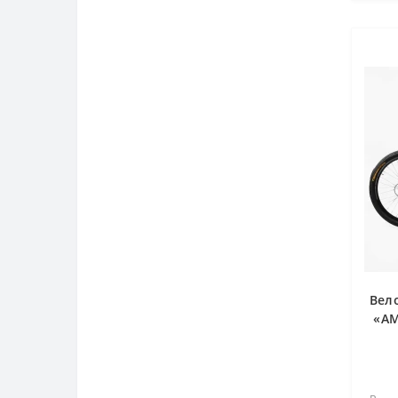
Вел
«AM