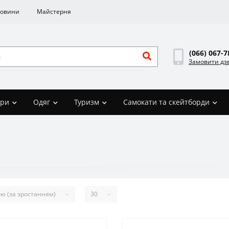
овини
Майстерня
(066) 067-7
Замовити дз
ари
Одяг
Туризм
Самокати та скейтборди