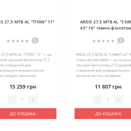
S 27,5 MTB AL "TITAN" 17"
ARDIS 27,5 MTB AL "CO
X3" 16" темно-фіолето
0
0
 27,5 MTB AL "TITAN" 17" — це
ARDIS 27,5 MTB AL "COMET X3" 
ний гірський велосипед 27,5
темно-фіолетовий — це сучас
ів, створений для
гірський велосипед 27,5 дюймів
ерсального використання:
створений для універсального
их поїздок, заміських
катання містом, лісовими
утів і пересіченої місцевості.
маршрутами та пересіченою
15 259 грн
11 807 грн
ль поєднує міцну алюмінієву
місцевістю. Завдяки легкій
 надійну трансмісію Shimano 24
алюмінієвій рамі, збалансовані
геометрії та на..
-
+
-
+
ДО КОШИКА
ДО КОШИКА