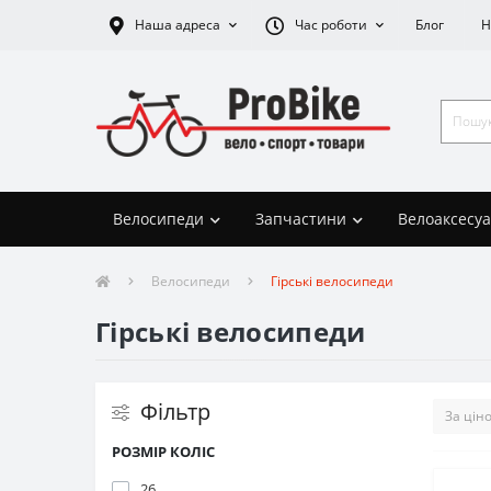
Наша адреса
Час роботи
Блог
Н
Велосипеди
Запчастини
Велоаксесу
Велосипеди
Гірські велосипеди
Гірські велосипеди
Фільтр
РОЗМІР КОЛІС
26