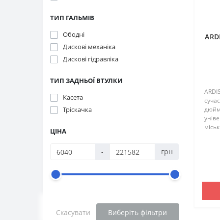
ТИП ГАЛЬМІВ
Ободні
ARDI
Дискові механіка
Дискові гідравліка
ТИП ЗАДНЬОЇ ВТУЛКИ
ARDIS
Касета
сучас
Тріскачка
дюйм
унів
міськ
ЦІНА
маршр
Моде
-
грн
раму,
..
Скасувати
Виберіть фільтри