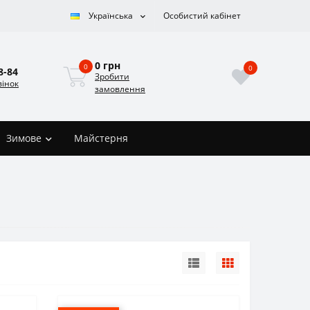
Українська
Особистий кабінет
0 грн
0
0
8-84
Зробити
вінок
замовлення
Зимове
Майстерня