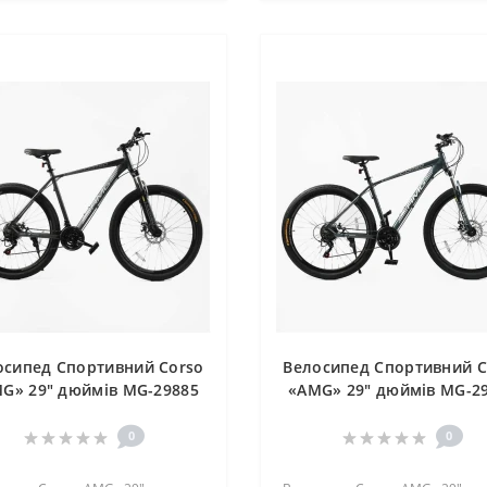
осипед Спортивний Corso
Велосипед Спортивний C
G» 29" дюймів MG-29885
«AMG» 29" дюймів MG-2
0
0