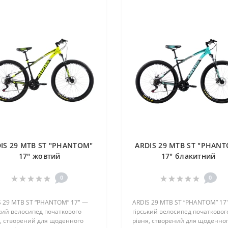
IS 29 MTB ST "PHANTOM"
ARDIS 29 MTB ST "PHAN
17" жовтий
17" блакитний
0
0
S 29 MTB ST “PHANTOM” 17" —
ARDIS 29 MTB ST “PHANTOM” 17
кий велосипед початкового
гірський велосипед початковог
я, створений для щоденного
рівня, створений для щоденно