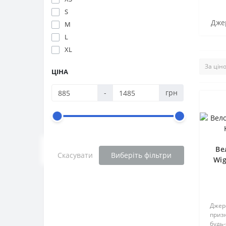
S
Джер
M
L
XL
ЦІНА
-
грн
Ве
Скасувати
Виберіть фільтри
Wig
Джерс
приз
будь-