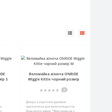
IDE
Веломайка жіноча ONRIDE
мір S
Wiggle Kittie чорний розмір
M
0
Джерсі з коротким рукавом
ок
призначена для велосипедисток
 у
будь-якого рівня. *Має комір як у