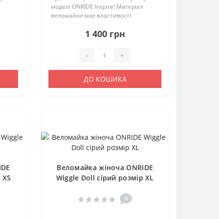
л
моделі ONRIDE Inspire! Матеріал
веломайки має властивості
відведення вологи та швидко
1 400 грн
висихає. Веломайка має
анатомічний крій, що підвищує
комфорт велосипедистк..
-
+
ДО КОШИКА
IDE
Веломайка жіноча ONRIDE
р XS
Wiggle Doll сірий розмір XL
0