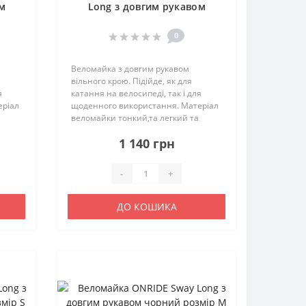
ом
Long з довгим рукавом
чорний розмір XS
0
Веломайка з довгим рукавом
вільного крою. Підійде, як для
я
катання на велосипеді, так і для
еріал
щоденного використання. Матеріал
веломайки тонкий,та легкий та
дихаючий. Відводить вологу та
1 140 грн
ки з
швидко висихає. З боків є вставки з
.
сітчастої тканини. Характерист..
-
+
ДО КОШИКА