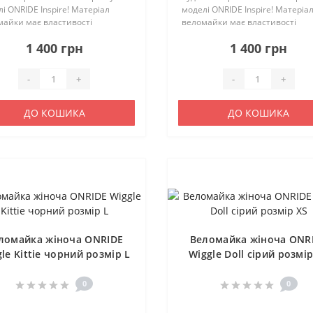
і ONRIDE Inspire! Матеріал
моделі ONRIDE Inspire! Матеріа
майки має властивості
веломайки має властивості
едення вологи та швидко
відведення вологи та швидко
1 400 грн
1 400 грн
хає. Веломайка має
висихає. Веломайка має
мічний крій, що підвищує
анатомічний крій, що підвищує
рт велосипедистк..
комфорт велосипедистк..
-
+
-
+
ДО КОШИКА
ДО КОШИКА
ломайка жіноча ONRIDE
Веломайка жіноча ONR
le Kittie чорний розмір L
Wiggle Doll сірий розмі
0
0