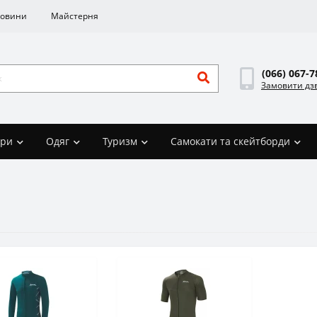
овини
Майстерня
(066) 067-7
Замовити дз
ари
Одяг
Туризм
Самокати та скейтборди