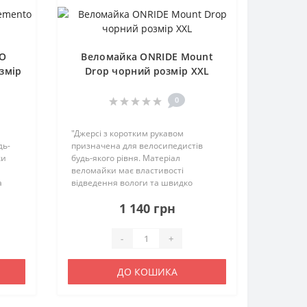
RO
Веломайка ONRIDE Mount
змір
Drop чорний розмір XXL
0
"Джерсі з коротким рукавом
дь-
призначена для велосипедистів
ки
будь-якого рівня. Матеріал
веломайки має властивості
а
відведення вологи та швидко
а
висихає. Веломайка має
1 140 грн
анатомічний крій, що підвищує
айка
комфорт велосипедиста. Наявні
світловідбиваючі елементи вни..
-
+
ДО КОШИКА