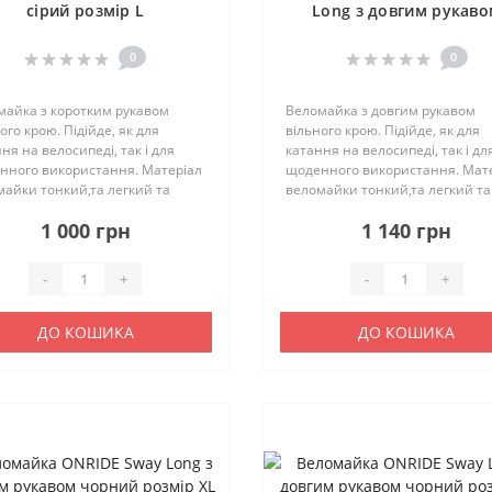
сірий розмір L
Long з довгим рукав
чорний розмір XXL
0
0
майка з коротким рукавом
Веломайка з довгим рукавом
ого крою. Підійде, як для
вільного крою. Підійде, як для
ня на велосипеді, так і для
катання на велосипеді, так і дл
нного використання. Матеріал
щоденного використання. Мат
айки тонкий,та легкий та
веломайки тонкий,та легкий та
чий. Відводить вологу та
дихаючий. Відводить вологу та
1 000 грн
1 140 грн
о висихає. З боків є вставки з
швидко висихає. З боків є встав
стої тканини. Характери..
сітчастої тканини. Характерист.
-
+
-
+
ДО КОШИКА
ДО КОШИКА