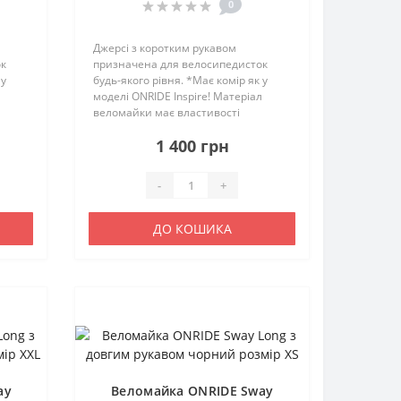
0
Джерсі з коротким рукавом
ок
призначена для велосипедисток
 у
будь-якого рівня. *Має комір як у
л
моделі ONRIDE Inspire! Матеріал
веломайки має властивості
відведення вологи та швидко
1 400 грн
висихає. Веломайка має
анатомічний крій, що підвищує
комфорт велосипедистк..
-
+
ДО КОШИКА
ay
Веломайка ONRIDE Sway