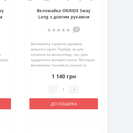
ay
Веломайка ONRIDE Sway
ом
Long з довгим рукавом
чорний розмір M
0
Веломайка з довгим рукавом
вільного крою. Підійде, як для
я
катання на велосипеді, так і для
еріал
щоденного використання. Матеріал
веломайки тонкий,та легкий та
дихаючий. Відводить вологу та
1 140 грн
ки з
швидко висихає. З боків є вставки з
.
сітчастої тканини. Характерист..
-
+
ДО КОШИКА