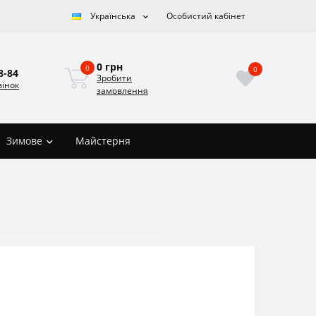
Українська
Особистий кабінет
0 грн
0
0
8-84
Зробити
вінок
замовлення
Зимове
Майстерня