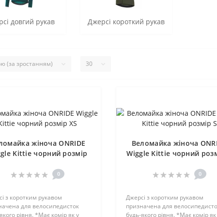
сі довгий рукав
Джерсі короткий рукав
ломайка жіноча ONRIDE
Веломайка жіноча ONR
gle Kittie чорний розмір
Wiggle Kittie чорний роз
XS
0
0
і з коротким рукавом
Джерсі з коротким рукавом
начена для велосипедисток
призначена для велосипедист
якого рівня. *Має комір як у
будь-якого рівня. *Має комір як