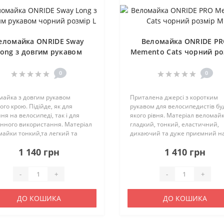
еломайка ONRIDE Sway
Веломайка ONRIDE P
ong з довгим рукавом
Memento Cats чорний ро
чорний розмір L
M
0
0
майка з довгим рукавом
Приталена джерсі з коротким
ого крою. Підійде, як для
рукавом для велосипедистів бу
ня на велосипеді, так і для
якого рівня. Матеріал веломай
нного використання. Матеріал
гладкий, тонкий, еластичний,
айки тонкий,та легкий та
дихаючий та дуже приємний н
чий. Відводить вологу та
дотик.Гарно відводить вологу т
1 140 грн
1 410 грн
о висихає. З боків є вставки з
швидко висихає. Рукава майки
стої тканини. Характерист..
мають сітчасту фактуру. Велом
має а..
-
+
-
+
ДО КОШИКА
ДО КОШИКА