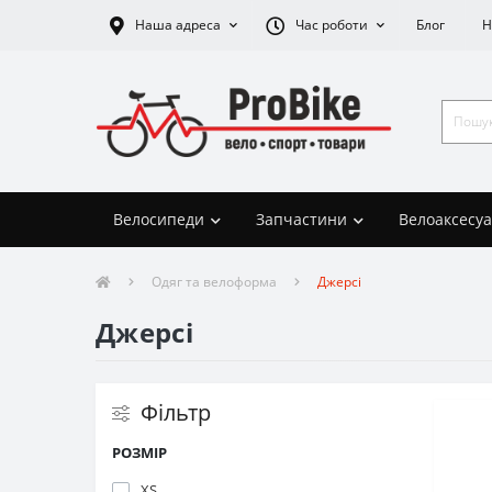
Наша адреса
Час роботи
Блог
Н
Велосипеди
Запчастини
Велоаксесу
Одяг та велоформа
Джерсі
Джерсі
Фільтр
РОЗМІР
XS