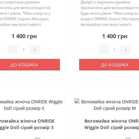
і з коротким рукавом
Джерсі з коротким рукавом
начена для велосипедисток
призначена для велосипедист
якого рівня. *Має комір як у
будь-якого рівня. *Має комір як
і ONRIDE Inspire! Матеріал
моделі ONRIDE Inspire! Матеріа
майки має властивості
веломайки має властивості
едення вологи та швидко
відведення вологи та швидко
1 400 грн
1 400 грн
хає. Веломайка має
висихає. Веломайка має
мічний крій, що підвищує
анатомічний крій, що підвищує
рт велосипедистк..
комфорт велосипедистк..
-
+
-
+
ДО КОШИКА
ДО КОШИКА
ломайка жіноча ONRIDE
Веломайка жіноча ONR
ggle Doll сірий розмір S
Wiggle Doll сірий розмі