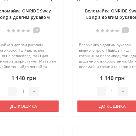
еломайка ONRIDE Sway
Веломайка ONRIDE Sw
ong з довгим рукавом
Long з довгим рукав
чорний розмір XL
чорний розмір S
0
0
майка з довгим рукавом
Веломайка з довгим рукавом
ого крою. Підійде, як для
вільного крою. Підійде, як для
ня на велосипеді, так і для
катання на велосипеді, так і дл
нного використання. Матеріал
щоденного використання. Мат
айки тонкий,та легкий та
веломайки тонкий,та легкий та
чий. Відводить вологу та
дихаючий. Відводить вологу та
1 140 грн
1 140 грн
о висихає. З боків є вставки з
швидко висихає. З боків є встав
стої тканини. Характерист..
сітчастої тканини. Характерист.
-
+
-
+
ДО КОШИКА
ДО КОШИКА