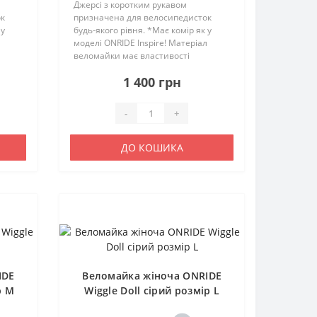
Джерсі з коротким рукавом
ок
призначена для велосипедисток
 у
будь-якого рівня. *Має комір як у
л
моделі ONRIDE Inspire! Матеріал
веломайки має властивості
відведення вологи та швидко
1 400 грн
висихає. Веломайка має
анатомічний крій, що підвищує
комфорт велосипедистк..
-
+
ДО КОШИКА
IDE
Веломайка жіноча ONRIDE
р M
Wiggle Doll сірий розмір L