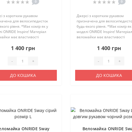
0
0
і з коротким рукавом
Джерсі з коротким рукавом
начена для велосипедисток
призначена для велосипедист
якого рівня. *Має комір як у
будь-якого рівня. *Має комір як
і ONRIDE Inspire! Матеріал
моделі ONRIDE Inspire! Матеріа
майки має властивості
веломайки має властивості
едення вологи та швидко
відведення вологи та швидко
1 400 грн
1 400 грн
хає. Веломайка має
висихає. Веломайка має
мічний крій, що підвищує
анатомічний крій, що підвищує
рт велосипедистк..
комфорт велосипедистк..
-
+
-
+
ДО КОШИКА
ДО КОШИКА
еломайка ONRIDE Sway
Веломайка ONRIDE Sw