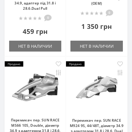
34.9, адаптер під 31.8 і
(ОЕМ)
28.6.Dual Pull
0
0
1 350 грн
459 грн
НЕТ В НАЛИЧИИ
НЕТ В НАЛИЧИИ
Продано
Продано
Перемикач пер. SUN RACE
Перемикач пер. SUN RACE
MS66 10S, Double, діаметр
M924 9S, 44/48T, діаметр 34.9
34.9 з адаптером 31.8 і 28.6,
з адаптером 31.8 і 28.6, Dual