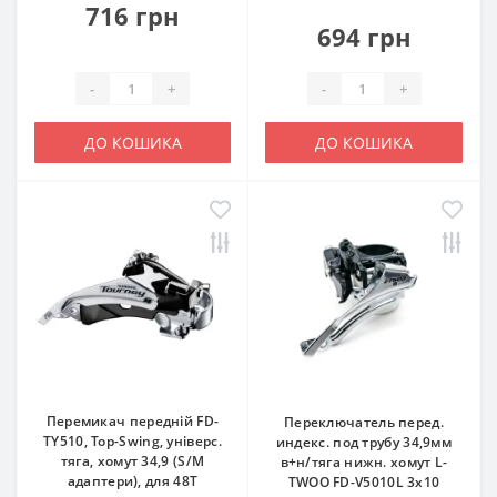
716 грн
694 грн
-
+
-
+
ДО КОШИКА
ДО КОШИКА
Перемикач передній FD-
Переключатель перед.
TY510, Top-Swing, універс.
индекс. под трубу 34,9мм
тяга, хомут 34,9 (S/M
в+н/тяга нижн. хомут L-
адаптери), для 48Т
TWOO FD-V5010L 3x10