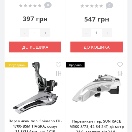
0
0
397 грн
547 грн
-
+
-
+
ДО КОШИКА
ДО КОШИКА
Популярний
Продано
Перемикач пер. Shimano FD-
Перемикач пер. SUN RACE
4700-BSM TIAGRA, хомут
M500 8/7S, 42-34-24T, діаметр
31.8/28.6мм, для 2X10
34.9, адаптер під 31.8 і