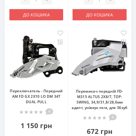
ДО КОШИКА
ДО КОШИКА
Переключатель - Передний
Перемикач передній FD-
AM FD GX 2X10 LO DM 34T
M315 ALTUS 2X8/7, TOP-
DUAL PULL
SWING, 34,9/31,8/28,6мм
адапт, універс.тяга, для 36зуб
0
0
1 150 грн
672 грн