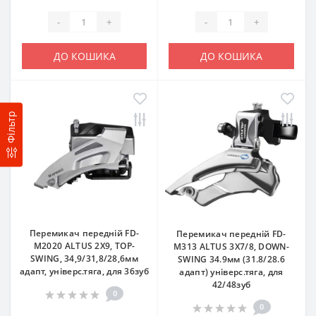
-
+
-
+
ДО КОШИКА
ДО КОШИКА
Фільтр
Перемикач передній FD-
Перемикач передній FD-
M2020 ALTUS 2X9, TOP-
M313 ALTUS 3X7/8, DOWN-
SWING, 34,9/31,8/28,6мм
SWING 34.9мм (31.8/28.6
адапт, універс.тяга, для 36зуб
адапт) універс.тяга, для
42/48зуб
0
0