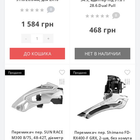
28.6.Dual Pull
0
0
1 584 грн
468 грн
-
+
ДО КОШИКА
НЕТ В НАЛИЧИИ
Продано
Продано
Перемикач пер. SUN RACE
Перемикач пер. Shimano FD-
M300 8/7S, 48-42T, діаметр
RX400-F GRX, 2-шв, без хомута