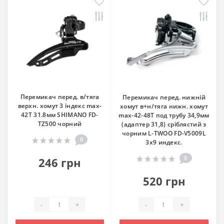
Перемикач перед. в/тяга
Перемикач перед. нижній
верхн. хомут 3 індекс max-
хомут в+н/тяга нижн. хомут
42T 31.8мм SHIMANO FD-
max-42-48T под трубу 34,9мм
TZ500 чорний
(адаптер 31,8) срiблястий з
чорним L-TWOO FD-V5009L
0
3x9 индекс.
0
246 грн
520 грн
-
+
-
+