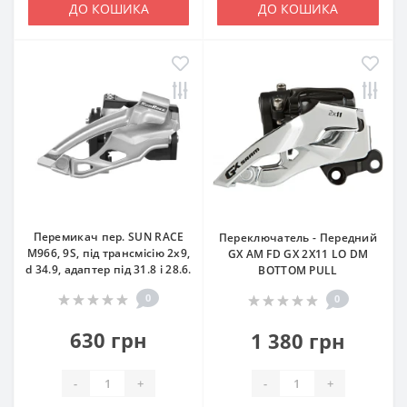
ДО КОШИКА
ДО КОШИКА
Перемикач пер. SUN RACE
Переключатель - Передний
M966, 9S, під трансмісію 2x9,
GX AM FD GX 2X11 LO DM
d 34.9, адаптер під 31.8 і 28.6.
BOTTOM PULL
0
0
630 грн
1 380 грн
-
+
-
+