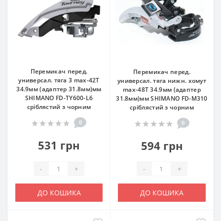
Перемикач перед.
Перемикач перед.
универсал. тяга 3 max-42T
универсал. тяга нижн. хомут
34.9мм (адаптер 31.8мм)мм
max-48T 34.9мм (адаптер
SHIMANO FD-TY600-L6
31.8мм)мм SHIMANO FD-M310
срiблястий з чорним
срiблястий з чорним
0
0
531 грн
594 грн
-
+
-
+
ДО КОШИКА
ДО КОШИКА