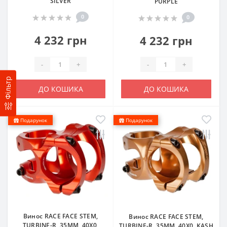
SILVER
PURPLE
0
0
4 232 грн
4 232 грн
-
+
-
+
Фільтр
ДО КОШИКА
ДО КОШИКА
Подарунок
Подарунок
Винос RACE FACE STEM,
Винос RACE FACE STEM,
TURBINE-R, 35MM, 40X0,
TURBINE-R, 35MM, 40X0, KASH