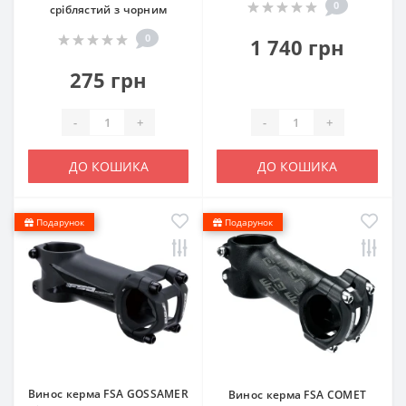
0
срiблястий з чорним
0
1 740 грн
275 грн
-
+
-
+
ДО КОШИКА
ДО КОШИКА
Подарунок
Подарунок
Винос керма FSA GOSSAMER
Винос керма FSA COMET