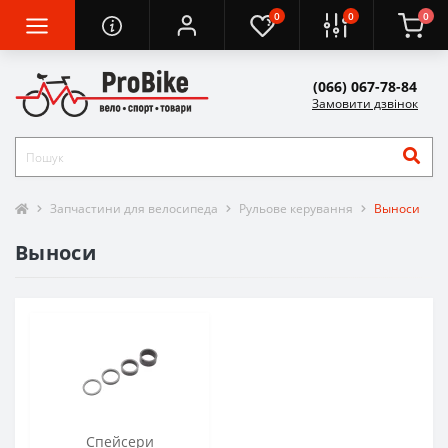
0
0
0
(066) 067-78-84
Замовити дзвінок
Запчастини для велосипеда
Рульове керування
Выноси
Выноси
Спейсери