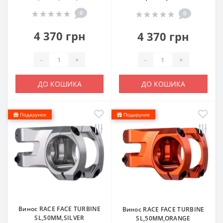
0
0
4 370 грн
4 370 грн
-
+
-
+
ДО КОШИКА
ДО КОШИКА
Подарунок
Подарунок
Винос RACE FACE TURBINE
Винос RACE FACE TURBINE
SL,50MM,SILVER
SL,50MM,ORANGE