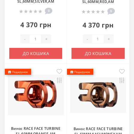
SL,60MM,SILVER,AM
SL,60MM,RED,AM
0
0
4 370 грн
4 370 грн
-
+
-
+
ДО КОШИКА
ДО КОШИКА
Подарунок
Подарунок
Винос RACE FACE TURBINE
Винос RACE FACE TURBINE
SL,60MM,ORANGE,AM