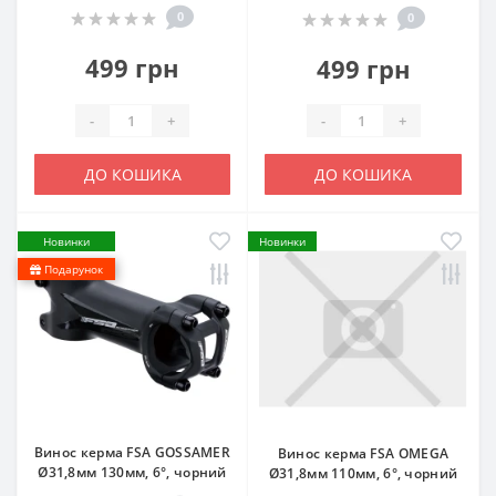
0
0
499 грн
499 грн
-
+
-
+
ДО КОШИКА
ДО КОШИКА
Новинки
Новинки
Подарунок
Винос керма FSA GOSSAMER
Винос керма FSA OMEGA
Ø31,8мм 130мм, 6°, чорний
Ø31,8мм 110мм, 6°, чорний