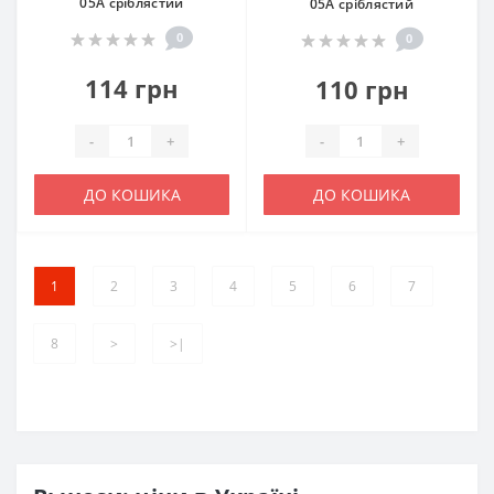
05A срiблястий
05A срiблястий
0
0
114 грн
110 грн
-
+
-
+
ДО КОШИКА
ДО КОШИКА
1
2
3
4
5
6
7
8
>
>|