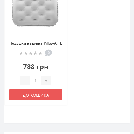
Подушка надувна PillowAir L
0
788 грн
-
+
ДО КОШИКА