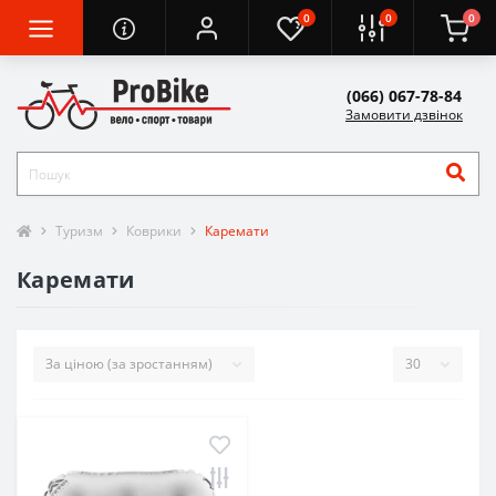
0
0
0
(066) 067-78-84
Замовити дзвінок
Туризм
Коврики
Каремати
Каремати