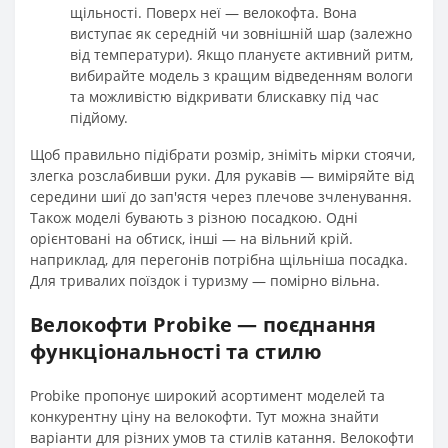
щільності. Поверх неї — велокофта. Вона
виступає як середній чи зовнішній шар (залежно
від температури). Якщо плануєте активний ритм,
вибирайте модель з кращим відведенням вологи
та можливістю відкривати блискавку під час
підйому.
Щоб правильно підібрати розмір, зніміть мірки стоячи,
злегка розслабивши руки. Для рукавів — виміряйте від
середини шиї до зап'ястя через плечове зчленування.
Також моделі бувають з різною посадкою. Одні
орієнтовані на обтиск, інші — на вільний крій.
наприклад, для перегонів потрібна щільніша посадка.
Для тривалих поїздок і туризму — помірно вільна.
Велокофти Probike — поєднання
функціональності та стилю
Probike пропонує широкий асортимент моделей та
конкурентну ціну на велокофти. Тут можна знайти
варіанти для різних умов та стилів катання. Велокофти