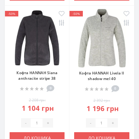
-50%
-50%
Кофта HANNAH Siana
Кофта HANNAH Livela II
anthracite stripe 38
shadow mel 40
0
0
2 208 грн
2 392 грн
1 104 грн
1 196 грн
-
+
-
+
ДО КОШИКА
ДО КОШИКА