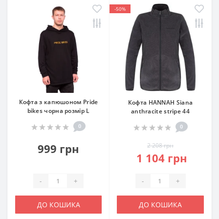
-50%
Кофта з капюшоном Pride
Кофта HANNAH Siana
bikes чорна розмір L
anthracite stripe 44
0
0
999 грн
2 208 грн
1 104 грн
-
+
-
+
ДО КОШИКА
ДО КОШИКА