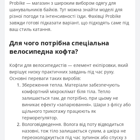
Probike — магазин з широким вибором одягу для
шанувальників байків. Тут можна знайти моделі для
різної погоди та інтенсивності їзди. Фахівці Probike
завжди готові підказати варіант, що підходять саме під
ваш стиль катання.
Для чого потрібна спеціальна
велосипедна кофта?
Кофти для велосипедистів — елемент екіпіровки, який
вирішує низку практичних завдань під час руху.
Основні переваги таких виробів:
Збереження тепла. Матеріали забезпечують
комфортний мікроклімат біля тіла. Тепло
залишається там, де потрібно, при цьому не
виникає ефекту «запарювання». Шари з флісу або
щільного трикотажу працюють як
терморегулятор.
Вологовідведення. Волога від поту відводиться
назовні, тож тіло залишається сухим, а шкіра не
переохолоджується під час зупинок або спуску з