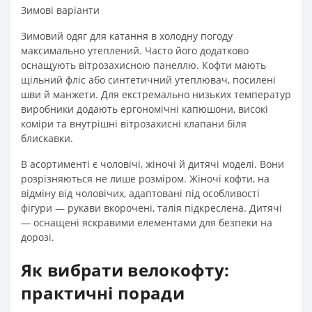
Зимові варіанти
Зимовий одяг для катання в холодну погоду
максимально утеплений. Часто його додатково
оснащують вітрозахисною панеллю. Кофти мають
щільний фліс або синтетичний утеплювач, посилені
шви й манжети. Для екстремально низьких температур
виробники додають ергономічні капюшони, високі
коміри та внутрішні вітрозахисні клапани біля
блискавки.
В асортименті є чоловічі, жіночі й дитячі моделі. Вони
розрізняються не лише розміром. Жіночі кофти, на
відміну від чоловічих, адаптовані під особливості
фігури — рукави вкорочені, талія підкреслена. Дитячі
— оснащені яскравими елементами для безпеки на
дорозі.
Як вибрати велокофту:
практичні поради