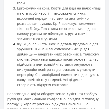
гори.
Ергономічний крій. Кофти для їзди на велосипеді
мають особливості — видовжену спинку,
вкорочені передні частини та анатомічно
розташовані рукави. Крій враховує положення
тіла на байку. Тож спина не оголюється під час
нахилу, рукави не обмежують рух, а плечі
залишаються гнучкими.
Функціональність. Кожна деталь продумана для
зручності. Кишені забезпечують місце для
дрібниць — енергетичних батончиків, телефону,
ключів. Блискавки швидко провітрюють під час
підйомів, а вентиляційні вставки регулюють
циркуляцію повітря та допомагають уникнути
перегріву. Світловідбивні елементи підвищують
вашу помітність у темряві. Усі ці деталі
створюють відчуття контролю.
Велосипедна кофта об’єднує тепло, сухість та свободу
рухів для максимально комфортної поїздки. У холодну
погоду ці характеристики відчутні найсильніше.