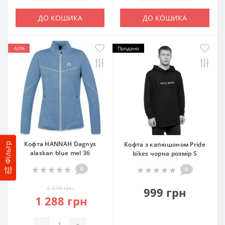
ДО КОШИКА
ДО КОШИКА
-50%
Продано
Кофта HANNAH Dagnys
Кофта з капюшоном Pride
Фільтр
alaskan blue mel 36
bikes чорна розмір S
0
0
2 576 грн
999 грн
1 288 грн
-
+