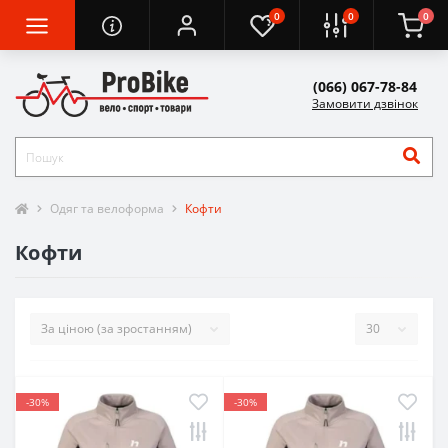
0
0
0
(066) 067-78-84
Замовити дзвінок
Одяг та велоформа
Кофти
Кофти
-30%
-30%