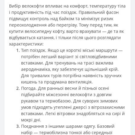
Вибір велокофти впливає на комфорт, температуру тіла
і продуктивність під час поїздок. Правильний фасон
підвищує контроль над байком та мінімізує ризик
переохолодження або перегріву. Тому перед тим, як
купити велосипедну кофту, варто врахувати — де та як
відбувається катання, і тільки після цього розглядати
характеристики:
Тип поїздок. Якщо це короткі міські маршрути —
потрібен легший варіант зі світловідбивними
вставками. Для тренувань на трасі важлива
аеродинаміка, яку забезпечує щільніший крій.
Для тривалих турів потрібна наявність зручних
кишень та продумана вентиляція.
Погода. Для ранньої весни й пізньої осені
підбирайте міжсезонні велокофти з довгим
рукавом та термобазою. Для суворих зимових
умов підходять утеплені джерсі з вітрозахисними
вставками. Легкі вітровки знадобляться на сирі й
мокрі дні.
Поєднання з іншими шарами одягу. Базовий
набір — термобілизна тонкої або середньої