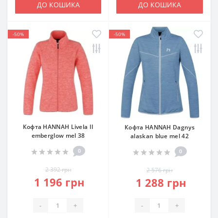
ДО КОШИКА
ДО КОШИКА
-50%
-50%
Кофта HANNAH Livela II
Кофта HANNAH Dagnys
emberglow mel 38
alaskan blue mel 42
0
0
2 392 грн
2 576 грн
1 196 грн
1 288 грн
-
+
-
+