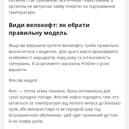
Катання стає приємним, безпечним і ефективним, а
організм не витрачає зайву енергію на підтримання
температури.
Види велокофт: як обрати
правильну модель
Якщо ви вирішили купити велокофту, треба правильно
визначитися з моделлю. Для цього варто враховувати
особливості маршрутів, пору року та інтенсивність
тренувань. В асортименті магазину Probike є різні
варіанти.
Флісові моделі
Фліс — тепла, м’яка тканина. Вона оптимальна для
сухої холодної погоди. Флісові кофти підходять тим, хто
катається за температури від легкого мінуса до близько
нуля, або використовує їх як середній шар під
вітрозахисною оболонкою. Цей одяг приємний до тіла
й не сковує рухів.